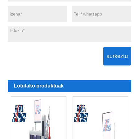
aurkeztu
Lotutako produktuak