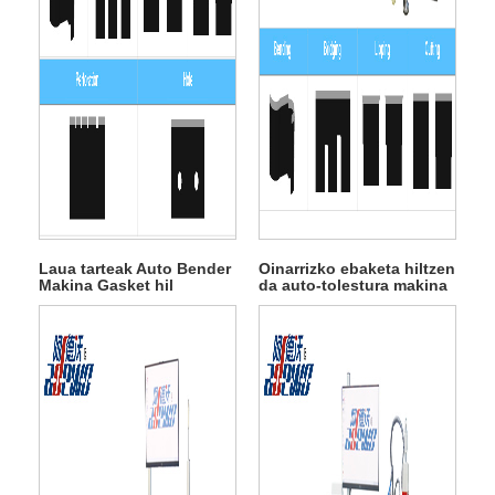
Laua tarteak Auto Bender
Oinarrizko ebaketa hiltzen
Makina Gasket hil
da auto-tolestura makina