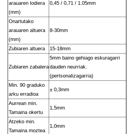
arauaren lodiera
0,45 / 0,71 / 1.05mm
(mm)
Onartutako
arauaren altuera
8-30mm
(mm)
Zubiaren altuera
15-18mm
5mm baino gehiago eskuragarri
Zubiaren zabalera
dauden neurriak.
(pertsonalizagarria)
Min. 90 graduko
± 0,3mm
arku erradioa
Aurrean min.
1,5mm
Tamaina okertu
Atzeko min.
1,0mm
Tamaina moztea