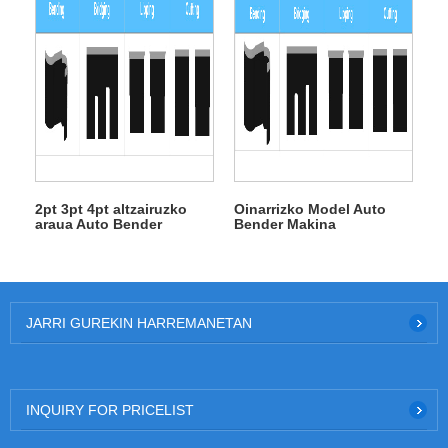
2pt 3pt 4pt altzairuzko
Oinarrizko Model Auto
araua Auto Bender
Bender Makina
JARRI GUREKIN HARREMANETAN
INQUIRY FOR PRICELIST