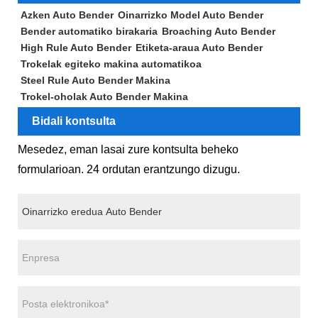
Azken Auto Bender
Oinarrizko Model Auto Bender
Bender automatiko birakaria
Broaching Auto Bender
High Rule Auto Bender
Etiketa-araua Auto Bender
Trokelak egiteko makina automatikoa
Steel Rule Auto Bender Makina
Trokel-oholak Auto Bender Makina
Bidali kontsulta
Mesedez, eman lasai zure kontsulta beheko
formularioan. 24 ordutan erantzungo dizugu.