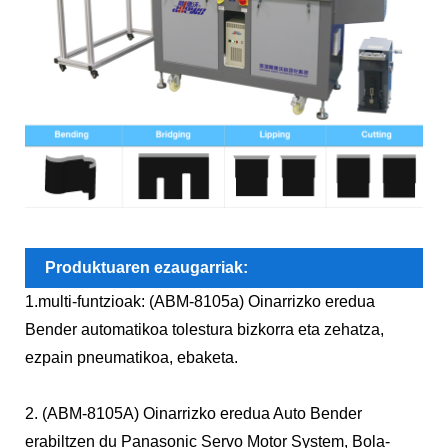
Produktuaren ezaugarriak:
1.multi-funtzioak: (ABM-8105a) Oinarrizko eredua
Bender automatikoa tolestura bizkorra eta zehatza,
ezpain pneumatikoa, ebaketa.
2. (ABM-8105A) Oinarrizko eredua Auto Bender
erabiltzen du Panasonic Servo Motor System, Bola-