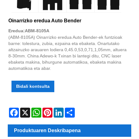
Oinarrizko eredua Auto Bender
Eredua:ABM-8105A
(ABM-8105A) Oinarrizko eredua Auto Bender-ek funtzioak
barne: tolestura, zubia, ezpaina eta ebaketa. Onartutako
altzairuzko arauaren lodiera 0,45.0,53,0,71,1,05mm, altuera
8-30mm. China Adewo-k Txinan bi lantegi ditu, CNC laser
ebaketa makina, bihurgune automatikoa, ebaketa makina
automatikoa eta abar.
Bidali kontsulta
Facebook
X
WhatsApp
Pinterest
LinkedIn
Share
Produktuaren Deskribapena