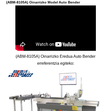
(ABM-8105A) Oinarrizko Model Auto Bender
(ABM-8105A) Oinarrizko Eredua Auto Bender
erreferentzia egiteko: