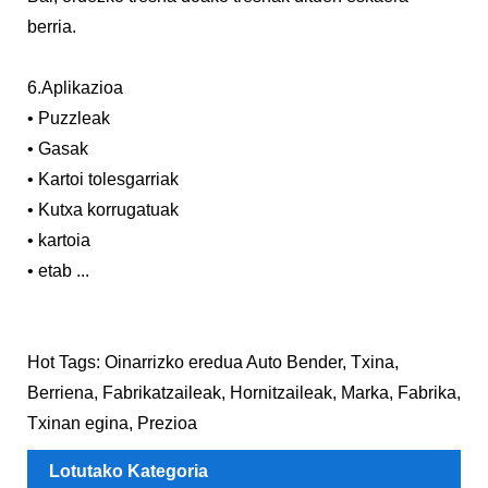
berria.
6.Aplikazioa
• Puzzleak
• Gasak
• Kartoi tolesgarriak
• Kutxa korrugatuak
• kartoia
• etab ...
Hot Tags: Oinarrizko eredua Auto Bender, Txina,
Berriena, Fabrikatzaileak, Hornitzaileak, Marka, Fabrika,
Txinan egina, Prezioa
Lotutako Kategoria