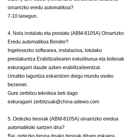
oinarrizko eredu automatikoa?
7-10 lanegun.
4. Nola instalatu eta prestatu (ABM-8105A) Oinarrizko
Eredu automatikoa Bender?
Ingelesezko softwarea, instalazioa, lotutako
prestakuntza Erabiltzailearen eskuliburua eta bideoak
eskuragarri daude azken erabiltzaileentzat.
Urrutiko laguntza eskaintzen diegu mundu osoko
bezeroei.
Gure zerbitzu teknikoa beti dago
eskuragarri
zerbitzuak@china-adewo.com
5. Ordezko tresnak (ABM-8105A) oinarrizko eredua
automatikoki sartzen dira?
Bai, ordezko tresna doako tresnak dituen eskaera