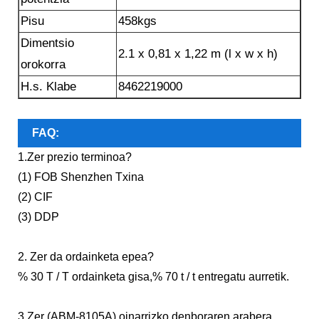
Pisu
458kgs
Dimentsio
2.1 x 0,81 x 1,22 m (l x w x h)
orokorra
H.s. Klabe
8462219000
FAQ:
1.Zer prezio terminoa?
(1) FOB Shenzhen Txina
(2) CIF
(3) DDP
2. Zer da ordainketa epea?
% 30 T / T ordainketa gisa,% 70 t / t entregatu aurretik.
3.Zer (ABM-8105A) oinarrizko denboraren arabera,