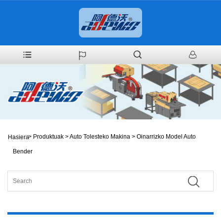
>
Produktuak
>
Auto Tolesteko Makina
>
Oinarrizko Model Auto
Hasiera
Bender