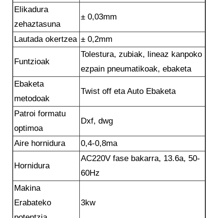
Elikadura
± 0,03mm
zehaztasuna
Lautada okertzea
± 0,2mm
Tolestura, zubiak, lineaz kanpoko
Funtzioak
ezpain pneumatikoak, ebaketa
Ebaketa
Twist off eta Auto Ebaketa
metodoak
Patroi formatu
Dxf, dwg
optimoa
Aire hornidura
0,4-0,8ma
AC220V fase bakarra, 13.6a, 50-
Hornidura
60Hz
Makina
Erabateko
3kw
potentzia