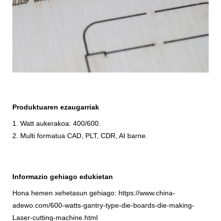
Produktuaren ezaugarriak
1. Watt aukerakoa: 400/600.
2. Multi formatua CAD, PLT, CDR, AI barne.
Informazio gehiago edukietan
Hona hemen xehetasun gehiago: https://www.china-
adewo.com/600-watts-gantry-type-die-boards-die-making-
Laser-cutting-machine.html