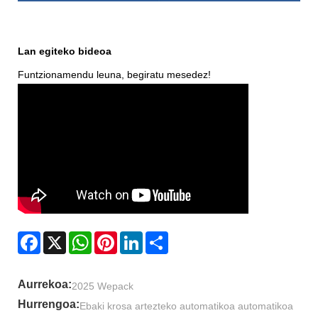
Lan egiteko bideoa
Funtzionamendu leuna, begiratu mesedez!
Facebook
X
WhatsApp
Pinterest
LinkedIn
Share
Aurrekoa:
2025 Wepack
Hurrengoa:
Ebaki krosa artezteko automatikoa automatikoa