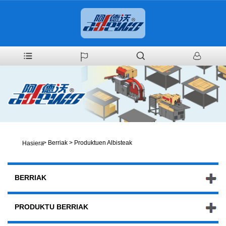
>
Berriak
>
Produktuen Albisteak
Hasiera
BERRIAK
PRODUKTU BERRIAK