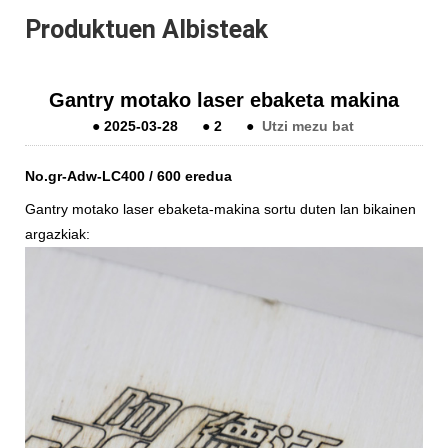
Produktuen Albisteak
Gantry motako laser ebaketa makina
●
2025-03-28
●
2
●
Utzi mezu bat
No.gr-Adw-LC400 / 600 eredua
Gantry motako laser ebaketa-makina sortu duten lan bikainen
argazkiak: