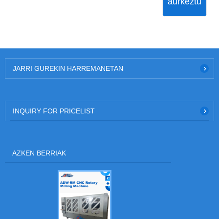
aurkeztu
JARRI GUREKIN HARREMANETAN
INQUIRY FOR PRICELIST
AZKEN BERRIAK