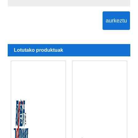
aurkeztu
Lotutako produktuak