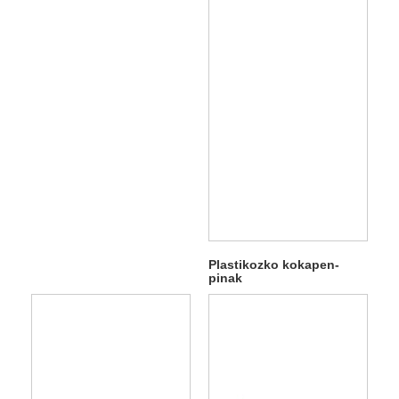
Plastikozko kokapen-
pinak