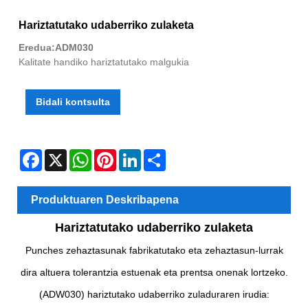
Hariztatutako udaberriko zulaketa
Eredua:ADM030
Kalitate handiko hariztatutako malgukia
Bidali kontsulta
Facebook
X
WhatsApp
Pinterest
LinkedIn
Share
Produktuaren Deskribapena
Hariztatutako udaberriko zulaketa
Punches zehaztasunak fabrikatutako eta zehaztasun-lurrak
dira altuera tolerantzia estuenak eta prentsa onenak lortzeko.
(ADW030) hariztutako udaberriko zuladuraren irudia: