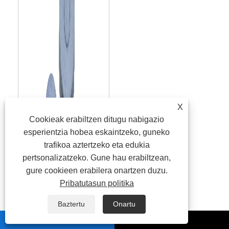
X
Cookieak erabiltzen ditugu nabigazio
esperientzia hobea eskaintzeko, guneko
trafikoa aztertzeko eta edukia
pertsonalizatzeko. Gune hau erabiltzean,
gure cookieen erabilera onartzen duzu.
Pribatutasun politika
Baztertu
Onartu