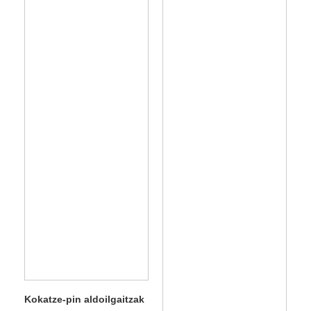
Kokatze-pin aldoilgaitzak