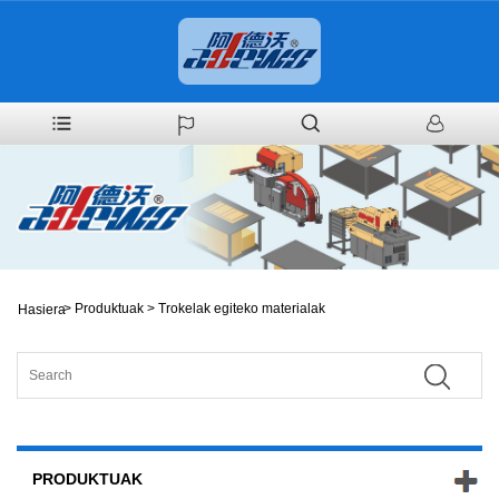
>
Produktuak
>
Trokelak egiteko materialak
Hasiera
PRODUKTUAK