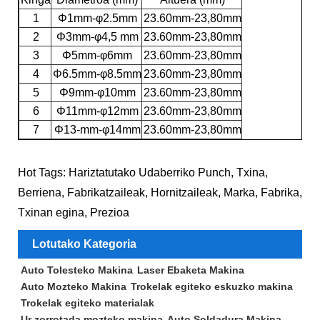
1
Φ1mm-φ2.5mm
23.60mm-23,80mm
2
Φ3mm-φ4,5 mm
23.60mm-23,80mm
3
Φ5mm-φ6mm
23.60mm-23,80mm
4
Φ6.5mm-φ8.5mm
23.60mm-23,80mm
5
Φ9mm-φ10mm
23.60mm-23,80mm
6
Φ11mm-φ12mm
23.60mm-23,80mm
7
Φ13-mm-φ14mm
23.60mm-23,80mm
Hot Tags: Hariztatutako Udaberriko Punch, Txina,
Berriena, Fabrikatzaileak, Hornitzaileak, Marka, Fabrika,
Txinan egina, Prezioa
Lotutako Kategoria
Auto Tolesteko Makina
Laser Ebaketa Makina
Auto Mozteko Makina
Trokelak egiteko eskuzko makina
Trokelak egiteko materialak
Ur zorrotada mozteko makina
Auto Soldadura Makina