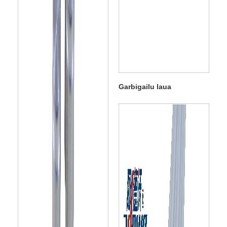
Garbigailu laua