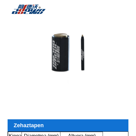
Zehaztapen
Kinga
Diametroa (mm)
Altuera (mm)