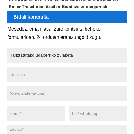
Roller Trokel-ebakitzailea
Erabiltzeko osagarriak
Bidali kontsulta
Mesedez, eman lasai zure kontsulta beheko
formularioan. 24 ordutan erantzungo dizugu.